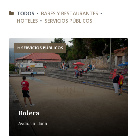
C
TODOS
BARES Y RESTAURANTES
A
HOTELES
SERVICIOS PÚBLICOS
T
E
G
O
M
R
á
I
in
SERVICIOS PÚBLICOS
s
A
i
S
n
f
o
Bolera
Avda. La Llana