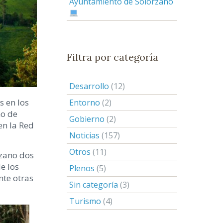
Ayuntamiento de Solórzano
Filtra por categoría
Desarrollo
(12)
s en los
Entorno
(2)
no de
Gobierno
(2)
en la Red
Noticias
(157)
Otros
(11)
rzano dos
e los
Plenos
(5)
nte otras
Sin categoría
(3)
Turismo
(4)