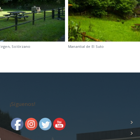
Virgen, Solórzano
Manantial de El Suto
¡Síguenos!