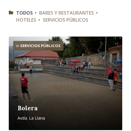
C
TODOS
BARES Y RESTAURANTES
A
HOTELES
SERVICIOS PÚBLICOS
T
E
G
O
M
R
á
I
in
SERVICIOS PÚBLICOS
s
A
i
S
n
f
o
Bolera
Avda. La Llana