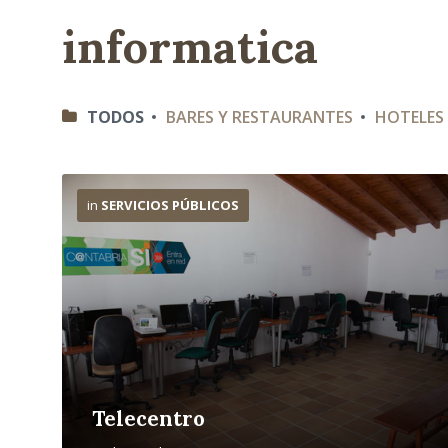
informatica
C
TODOS
BARES Y RESTAURANTES
HOTELES
A
T
E
G
M
O
á
in
SERVICIOS PÚBLICOS
R
s
I
i
A
n
S
f
o
Telecentro