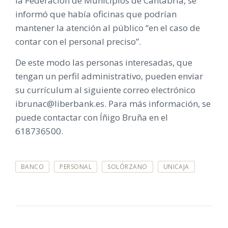
la Federación de Municipios de Cantabria, se
informó que había oficinas que podrían
mantener la atención al público “en el caso de
contar con el personal preciso”.
De este modo las personas interesadas, que
tengan un perfil administrativo, pueden enviar
su currículum al siguiente correo electrónico
ibrunac@liberbank.es. Para más información, se
puede contactar con Íñigo Bruña en el
618736500.
E
BANCO
PERSONAL
SOLÓRZANO
UNICAJA
T
I
Q
U
E
T
A