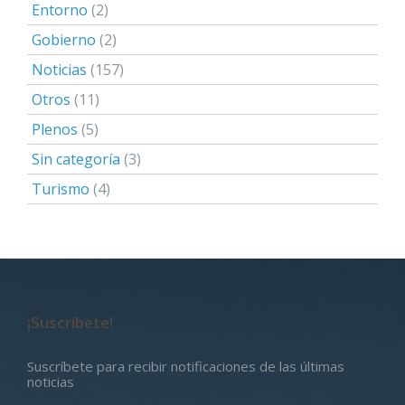
Entorno
(2)
Gobierno
(2)
Noticias
(157)
Otros
(11)
Plenos
(5)
Sin categoría
(3)
Turismo
(4)
¡Suscríbete!
Suscríbete para recibir notificaciones de las últimas
noticias