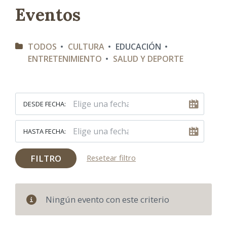
Eventos
C
TODOS
CULTURA
EDUCACIÓN
A
ENTRETENIMIENTO
SALUD Y DEPORTE
T
E
G
O
R
I
DESDE FECHA:
A
S
HASTA FECHA:
FILTRO
Resetear filtro
Ningún evento con este criterio