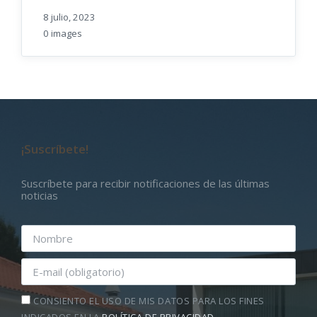
8 julio, 2023
0 images
¡Suscríbete!
Suscríbete para recibir notificaciones de las últimas
noticias
CONSIENTO EL USO DE MIS DATOS PARA LOS FINES
INDICADOS EN LA
POLÍTICA DE PRIVACIDAD
.