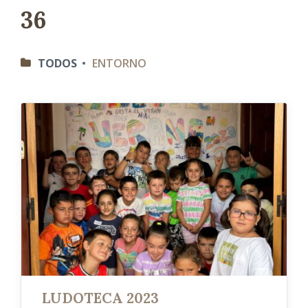
36
C
TODOS
ENTORNO
A
T
E
G
O
R
I
A
S
LUDOTECA 2023