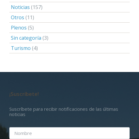
Noticias
(157)
Otros
(11)
Plenos
(5)
Sin categoría
(3)
Turismo
(4)
¡Suscríbete!
Suscríbete para recibir notificaciones de las últimas
noticias