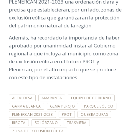
PLENERCAN 2021-2023 una ordenación clara y
precisa que establecieran, por un lado, zonas de
exclusión eólica que garantizaran la protección
del patrimonio natural de la región.
Además, ha recordado la importancia de haber
aprobado por unanimidad instar al Gobierno
regional a que incluya al municipio como zona
de exclusión eólica en el futuro PROT y
Plenercan, por el alto impacto que se produce
con este tipo de instalaciones.
E
ALCALDESA
AMARANTA
EQUIPO DE GOBIERNO
T
I
GARMA BLANCA
GEMA PEROJO
PARQUE EÓLICO
Q
PLENERCAN 2021-2023
PROT
QUEBRADURAS
U
E
RIBOTA
SOLÓRZANO
TRASMIERA
T
A
ZONA DE EXCLUSIÓN EÓLICA