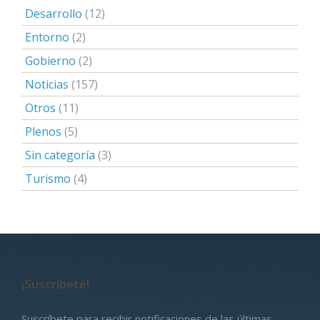
Desarrollo
(12)
Entorno
(2)
Gobierno
(2)
Noticias
(157)
Otros
(11)
Plenos
(5)
Sin categoría
(3)
Turismo
(4)
¡Suscríbete!
Suscríbete para recibir notificaciones de las últimas