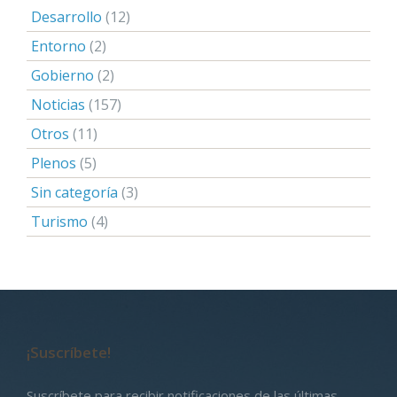
Desarrollo
(12)
Entorno
(2)
Gobierno
(2)
Noticias
(157)
Otros
(11)
Plenos
(5)
Sin categoría
(3)
Turismo
(4)
¡Suscríbete!
Suscríbete para recibir notificaciones de las últimas