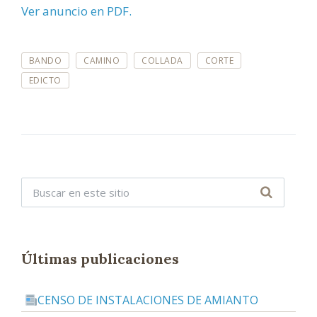
Ver anuncio en PDF.
E
BANDO
CAMINO
COLLADA
CORTE
T
I
EDICTO
Q
U
E
T
A
S
:
Últimas publicaciones
CENSO DE INSTALACIONES DE AMIANTO