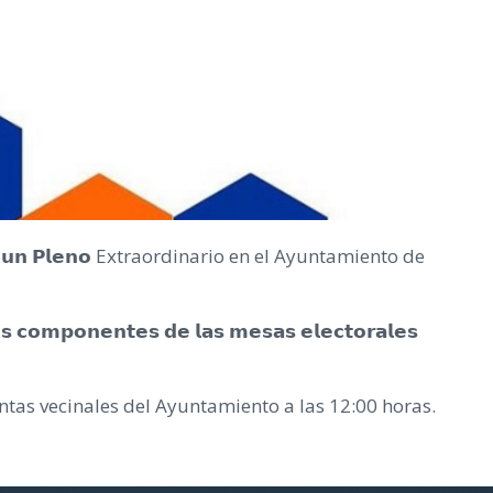
𝗮́ 𝘂𝗻 𝗣𝗹𝗲𝗻𝗼 Extraordinario en el Ayuntamiento de
 𝗰𝗼𝗺𝗽𝗼𝗻𝗲𝗻𝘁𝗲𝘀 𝗱𝗲 𝗹𝗮𝘀 𝗺𝗲𝘀𝗮𝘀 𝗲𝗹𝗲𝗰𝘁𝗼𝗿𝗮𝗹𝗲𝘀
ntas vecinales del Ayuntamiento a las 12:00 horas.