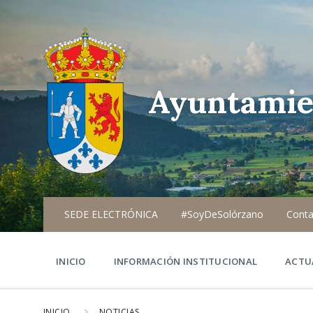
Ayuntamie
SEDE ELECTRÓNICA
#SoyDeSolórzano
Conta
INICIO
INFORMACIÓN INSTITUCIONAL
ACTU
INICIO
NOTICIAS