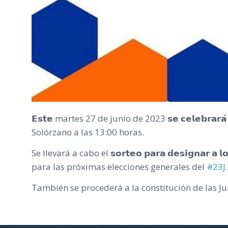
𝗘𝘀𝘁𝗲 martes 27 de junio de 2023 𝘀𝗲 𝗰𝗲𝗹𝗲𝗯𝗿𝗮
Solórzano a las 13:00 horas.
Se llevará a cabo el 𝘀𝗼𝗿𝘁𝗲𝗼 𝗽𝗮𝗿𝗮 𝗱𝗲𝘀𝗶𝗴𝗻𝗮𝗿 𝗮 𝗹𝗼𝘀
para las próximas elecciones generales del
#23J
.
También se procederá a la constitución de las Ju