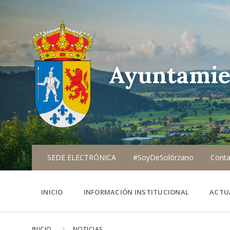
Ayuntamie
SEDE ELECTRÓNICA
#SoyDeSolórzano
Conta
INICIO
INFORMACIÓN INSTITUCIONAL
ACTU
INICIO
NOTICIAS