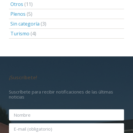
Otros
(11)
Plenos
(5)
Sin categoría
(3)
Turismo
(4)
¡Suscríbete!
Suscríbete para recibir notificaciones de las últimas
noticias