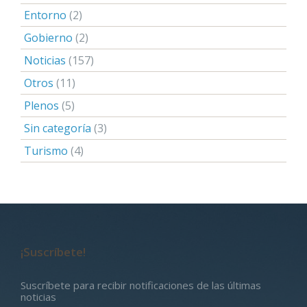
Entorno
(2)
Gobierno
(2)
Noticias
(157)
Otros
(11)
Plenos
(5)
Sin categoría
(3)
Turismo
(4)
¡Suscríbete!
Suscríbete para recibir notificaciones de las últimas
noticias