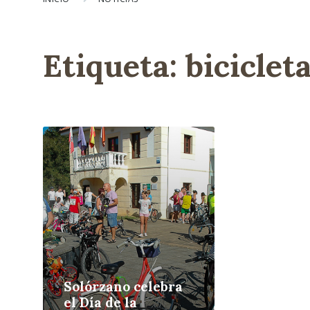
Etiqueta:
biciclet
L
e
e
r
m
á
s
Solórzano celebra
el Día de la