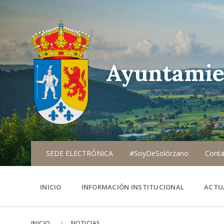
Ayuntamie
SEDE ELECTRÓNICA
#SoyDeSolórzano
Conta
INICIO
INFORMACIÓN INSTITUCIONAL
ACTU
INICIO
NOTICIAS