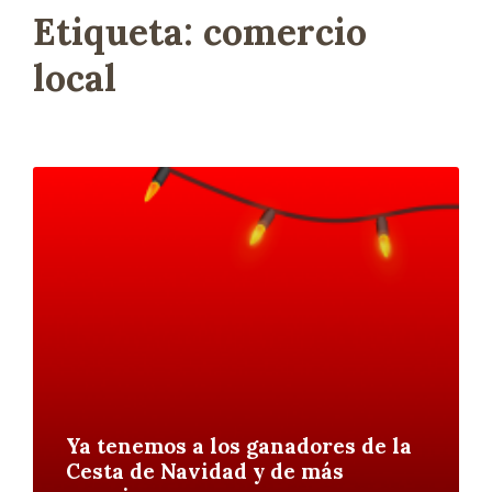
Etiqueta:
comercio
local
L
e
e
r
m
á
s
Ya tenemos a los ganadores de la
Cesta de Navidad y de más