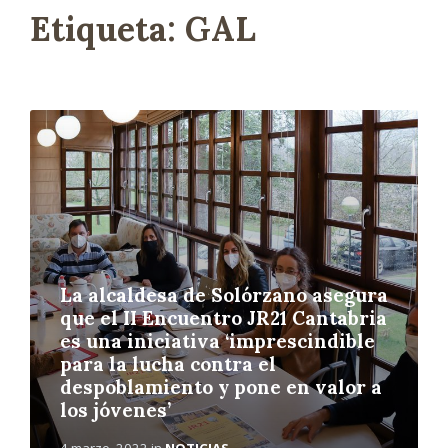
Etiqueta:
GAL
L
e
e
r
m
á
s
La alcaldesa de Solórzano asegura
que el II Encuentro JR21 Cantabria
es una iniciativa ‘imprescindible
para la lucha contra el
despoblamiento y pone en valor a
los jóvenes’
4 marzo, 2022
in
NOTICIAS