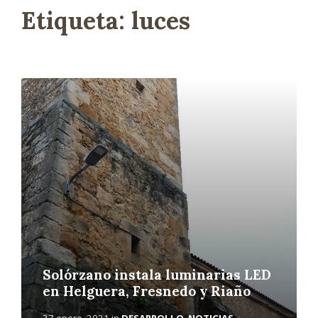
Etiqueta:
luces
L
e
e
r
m
á
s
Solórzano instala luminarias LED
en Helguera, Fresnedo y Riaño
27 enero, 2021
in
DESARROLLO
,
NOTICIAS