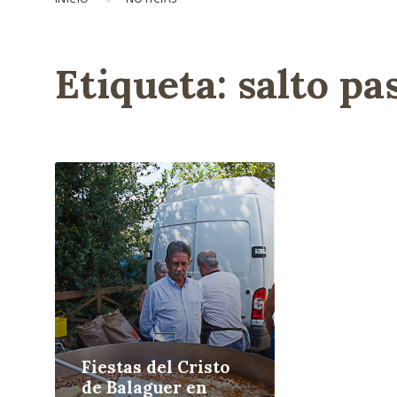
Etiqueta:
salto pa
L
e
e
r
m
á
s
Fiestas del Cristo
de Balaguer en