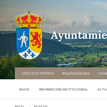
Ayuntamie
SEDE ELECTRÓNICA
#SoyDeSolórzano
Conta
INICIO
INFORMACIÓN INSTITUCIONAL
ACTU
INICIO
NOTICIAS