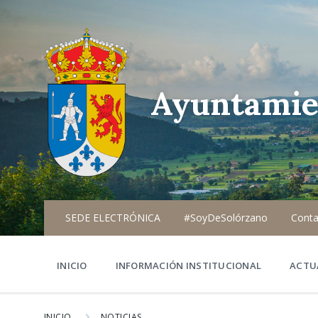
Ayuntamie
SEDE ELECTRÓNICA
#SoyDeSolórzano
Conta
INICIO
INFORMACIÓN INSTITUCIONAL
ACTU
INICIO
NOTICIAS