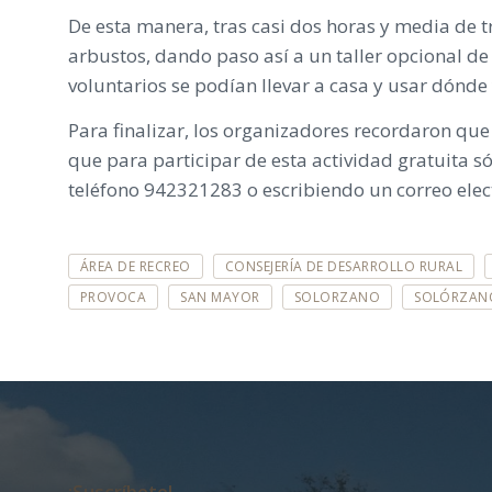
De esta manera, tras casi dos horas y media de t
arbustos, dando paso así a un taller opcional d
voluntarios se podían llevar a casa y usar dónd
Para finalizar, los organizadores recordaron que
que para participar de esta actividad gratuita só
teléfono 942321283 o escribiendo un correo el
E
ÁREA DE RECREO
CONSEJERÍA DE DESARROLLO RURAL
T
I
PROVOCA
SAN MAYOR
SOLORZANO
SOLÓRZAN
Q
U
E
T
A
S
:
¡Suscríbete!