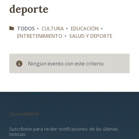
deporte
C
TODOS
CULTURA
EDUCACIÓN
A
ENTRETENIMIENTO
SALUD Y DEPORTE
T
E
G
O
R
I
Ningún evento con este criterio
A
S
¡Suscríbete!
Suscríbete para recibir notificaciones de las últimas
noticias