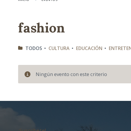
fashion
C
TODOS
CULTURA
EDUCACIÓN
ENTRETE
A
T
E
G
O
Ningún evento con este criterio
R
I
A
S
¡Suscríbete!