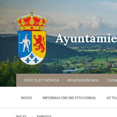
Ayuntamie
SEDE ELECTRÓNICA
#SoyDeSolórzano
Conta
INICIO
INFORMACIÓN INSTITUCIONAL
ACTU
INICIO
EVENTOS