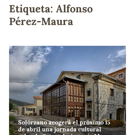
Etiqueta:
Alfonso
Pérez-Maura
L
e
e
r
m
á
s
Solórzano acogerá el próximo 15
de abril una jornada cultural