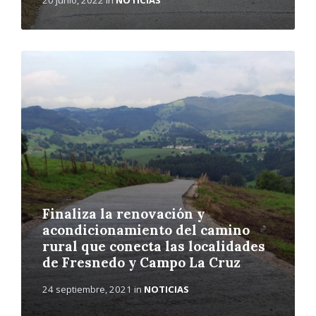
L
e
e
r
m
á
s
Finaliza la renovación y
acondicionamiento del camino
rural que conecta las localidades
de Fresnedo y Campo La Cruz
24 septiembre, 2021
in
NOTICIAS