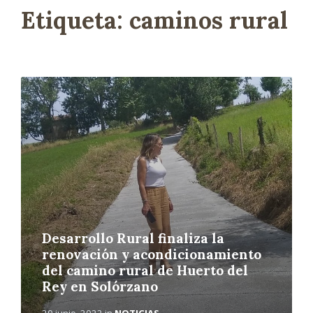
Etiqueta:
caminos rural
L
e
e
r
m
á
s
Desarrollo Rural finaliza la
renovación y acondicionamiento
del camino rural de Huerto del
Rey en Solórzano
20 junio, 2022
in
NOTICIAS