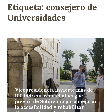
Etiqueta:
consejero de
Universidades
L
e
e
r
m
á
s
Vicepresidencia invierte más de
100.000 euros en el albergue
juvenil de Solórzano para mejorar
la accesibilidad y rehabilitar