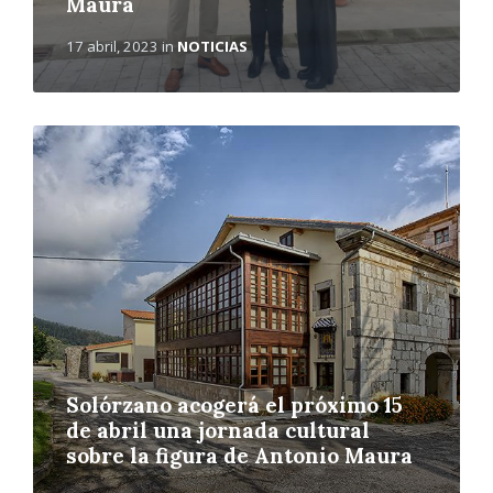
Maura
17 abril, 2023
in
NOTICIAS
L
e
e
r
m
á
s
Solórzano acogerá el próximo 15
de abril una jornada cultural
sobre la figura de Antonio Maura