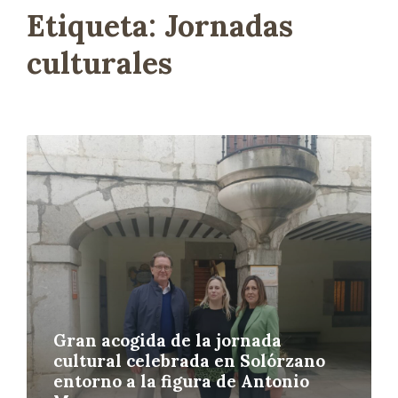
Etiqueta:
Jornadas
culturales
L
e
e
r
m
á
s
Gran acogida de la jornada
cultural celebrada en Solórzano
entorno a la figura de Antonio