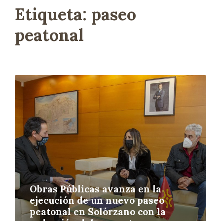
Etiqueta:
paseo
peatonal
L
e
e
r
m
á
s
Obras Públicas avanza en la
ejecución de un nuevo paseo
peatonal en Solórzano con la