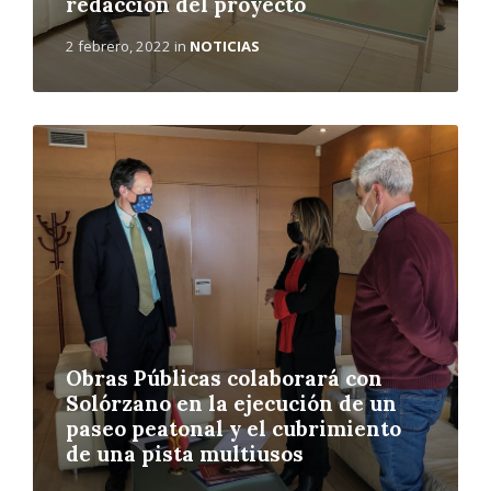
redacción del proyecto
2 febrero, 2022
in
NOTICIAS
L
e
e
r
m
á
s
Obras Públicas colaborará con
Solórzano en la ejecución de un
paseo peatonal y el cubrimiento
de una pista multiusos