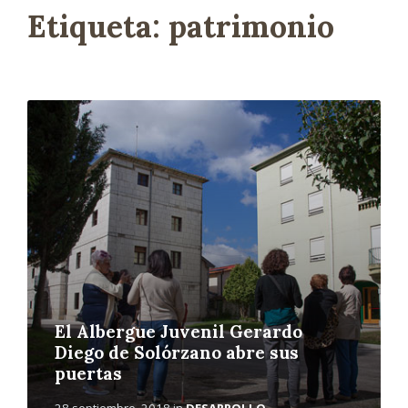
Etiqueta:
patrimonio
L
e
e
r
m
á
s
El Albergue Juvenil Gerardo
Diego de Solórzano abre sus
puertas
28 septiembre, 2018
in
DESARROLLO