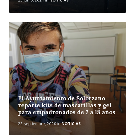
L
e
e
r
m
á
s
El Ayuntamiento de Solórzano
reparte kits de mascarillas y gel
para empadronados de 2 a 18 años
23 septiembre, 2020
in
NOTICIAS