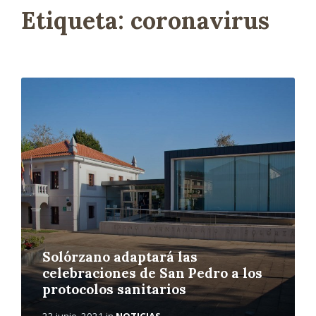
Etiqueta:
coronavirus
L
e
e
r
m
á
s
Solórzano adaptará las
celebraciones de San Pedro a los
protocolos sanitarios
23 junio, 2021
in
NOTICIAS