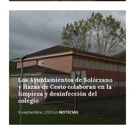
L
e
e
r
m
á
s
Los Ayuntamientos de Solórzano
y Hazas de Cesto colaboran en la
limpieza y desinfección del
colegio
9 septiembre, 2020
in
NOTICIAS