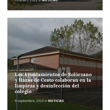
L
e
e
r
m
á
s
Los Ayuntamientos de Solórzano
y Hazas de Cesto colaboran en la
limpieza y desinfección del
colegio
9 septiembre, 2020
in
NOTICIAS