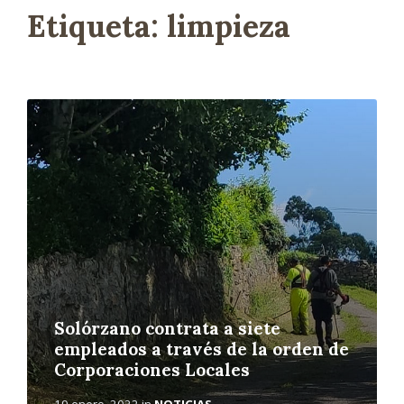
Etiqueta:
limpieza
L
e
e
r
m
á
s
Solórzano contrata a siete
empleados a través de la orden de
Corporaciones Locales
19 enero, 2022
in
NOTICIAS