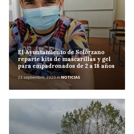
á
s
El Ayuntamiento de Solórzano
reparte kits de mascarillas y gel
para empadronados de 2 a 18 años
23 septiembre, 2020
in
NOTICIAS
L
e
e
r
m
á
s