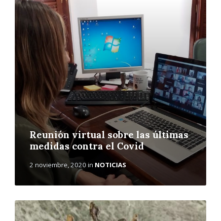
L
e
e
r
m
á
s
Reunión virtual sobre las últimas
medidas contra el Covid
2 noviembre, 2020
in
NOTICIAS
L
e
e