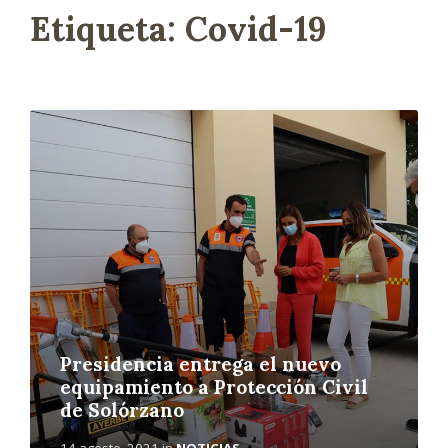
Etiqueta:
Covid-19
L
e
e
r
m
á
s
Presidencia entrega el nuevo
equipamiento a Protección Civil
de Solórzano
14 agosto, 2021
in
NOTICIAS