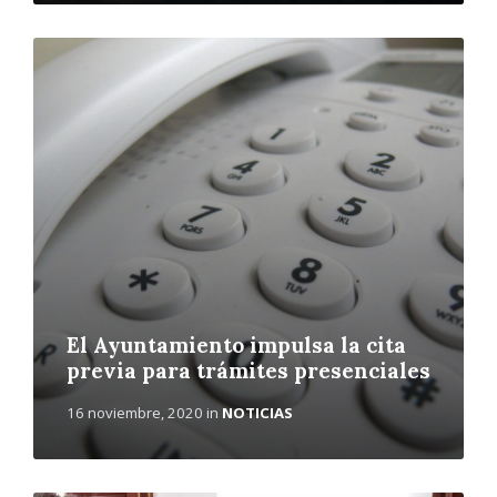
L
e
e
r
m
á
s
El Ayuntamiento impulsa la cita
previa para trámites presenciales
16 noviembre, 2020
in
NOTICIAS