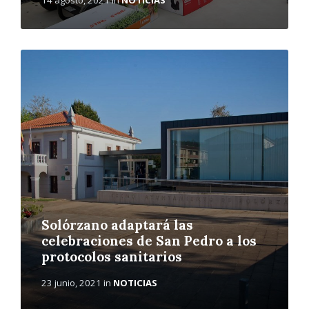
L
e
e
r
m
á
s
Solórzano adaptará las
celebraciones de San Pedro a los
protocolos sanitarios
23 junio, 2021
in
NOTICIAS