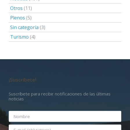
Otros
(11)
Plenos
(5)
Sin categoría
(3)
Turismo
(4)
¡Suscríbete!
Suscríbete para recibir notificaciones de las últimas
noticias