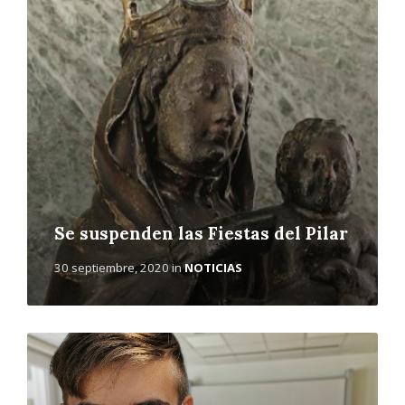
r
m
á
s
Se suspenden las Fiestas del Pilar
30 septiembre, 2020
in
NOTICIAS
L
e
e
r
m